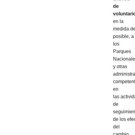
de
voluntari
en la
medida de
posible, a
los
Parques
Nacionale
y otras
administr
competen
en
las activi
de
seguimien
de los efe
del
cambio