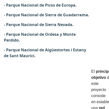
-
Parque Nacional de Picos de Europa
.
- Parque Nacional de Sierra de Guadarrama
.
- Parque Nacional de Sierra Nevada
.
- Parque Nacional de Ordesa y Monte
Perdido
.
- Parque Nacional de Aigüestortes i Estany
de Sant Maurici
.
El
princip
objetivo
d
este
proyecto
consiste
en establ
una
red