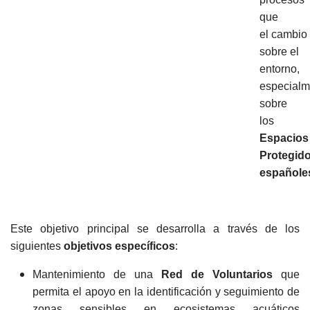
que
el cambio 
sobre el
entorno,
especialm
sobre
los
Espacios
Protegid
españole
Este objetivo principal se desarrolla a través de los
siguientes
objetivos específicos
:
Mantenimiento de una
Red de Voluntarios
que
permita el apoyo en la identificación y seguimiento de
zonas sensibles en ecosistemas acuáticos