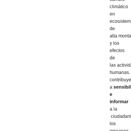
climático
en
ecosistem
de
alta mont
y los
efectos
de
las activi
humanas. 
contribuy
a
sensibil
e
informar
a la
ciudadaní
los
procesos