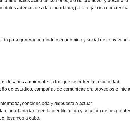
tos ambientales actuales con el objeto de promover y desarroll
ientales además de a la ciudadanía, para forjar una conciencia s
ida para generar un modelo económico y social de convivencia
los desafíos ambientales a los que se enfrenta la sociedad.
eño de estudios, campañas de comunicación, proyectos e inicia
informada, concienciada y dispuesta a actuar
la ciudadanía tanto en la identificación y solución de los prob
ue llevamos a cabo.