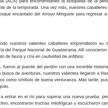
ada (ACA) para encomendarles la búsqueda de la perla
te de la temporada. Una vez más, nuestres caballeres ll
 bosque encantado del Arroyo Minguete para regresar 
ndo nuestros valientes caballeres emprendieron su m
cría del Parque Nacional de Guadarrama. Allí conocieron
o de fauna y cría en cautividad de anfibios.
 fueron al puente del perdón con una increíble histo
 busca de aventuras, nuestros valientes llegaron a Ra
inos como símbolo de buena venturanza. Más tarde, pu
guas.
 a entrar en el río para superar una nueva prueba, per
lectivo, encontraron truchas mitológicas y escucharon c