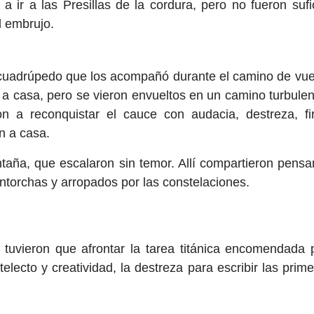
 a ir a las Presillas de la cordura, pero no fueron suf
l embrujo.
uadrúpedo que los acompañó durante el camino de vuelt
o a casa, pero se vieron envueltos en un camino turbul
on a reconquistar el cauce con audacia, destreza, fir
n a casa.
ntaña, que escalaron sin temor. Allí compartieron pens
ntorchas y arropados por las constelaciones.
s tuvieron que afrontar la tarea titánica encomendada p
electo y creatividad, la destreza para escribir las prime