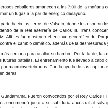
lerosos caballeres amanecen a las 7:00 de la mañana c
omar un fugaz a la par de enérgico desayuno.
rte hacia las tierras de Valsaín, donde les esperan los
entro de la real aserrería de Carlos III. Trans conocer 
M. Allí les fue mostrado el enclave geográfico del Par
s contra el cambio climático, además de la desmesurada 
 más cercana para acallar su hambre. Por la tarde, las 
 futuras batallas. El entrenamiento fue llevado a cabo 
s por macroinvertebrados. Con la ayuda de sus capitanas
venideras.
 Guadarrama. Fueron convocados por el Rey Carlos III a
os encomendó junto a su sabiduría ancestral al salvagu