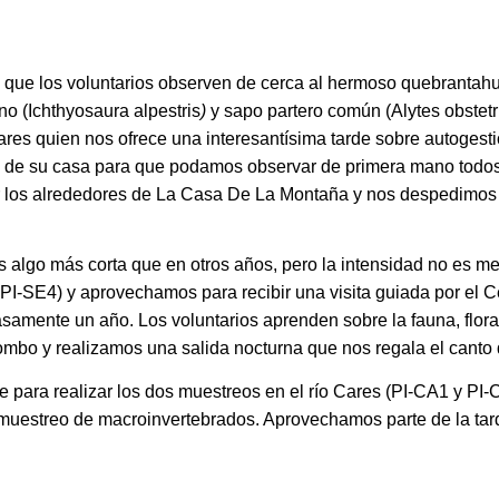
 que los voluntarios observen de cerca al hermoso quebrantah
no (Ichthyosaura alpestris
)
y sapo partero común (Alytes obstet
ares quien nos ofrece una interesantísima tarde sobre autoges
as de su casa para que podamos observar de primera mano todos 
or los alrededores de La Casa De La Montaña y nos despedimos
s algo más corta que en otros años, pero la intensidad no es me
y PI-SE4) y aprovechamos para recibir una visita guiada por el 
samente un año. Los voluntarios aprenden sobre la fauna, flora
ombo y realizamos una salida nocturna que nos regala el canto 
ve para realizar los dos muestreos en el río Cares (PI-CA1 y PI
muestreo de macroinvertebrados. Aprovechamos parte de la tarde