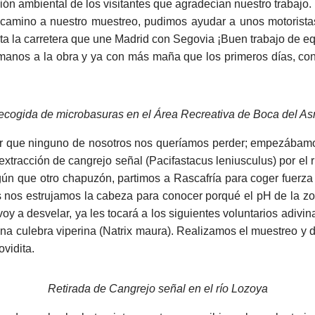
ión ambiental de los visitantes que agradecían nuestro trabajo.
 camino a nuestro muestreo, pudimos ayudar a unos motorista
nta la carretera que une Madrid con Segovia ¡Buen trabajo de eq
manos a la obra y ya con más maña que los primeros días, c
ecogida de microbasuras en el Área Recreativa de Boca del As
r que ninguno de nosotros nos queríamos perder; empezábamos 
xtracción de cangrejo señal (Pacifastacus leniusculus) por el 
n que otro chapuzón, partimos a Rascafría para coger fuerza
s nos estrujamos la cabeza para conocer porqué el pH de la zona
oy a desvelar, ya les tocará a los siguientes voluntarios adivi
una culebra viperina (Natrix maura). Realizamos el muestreo y d
vidita.
Retirada de Cangrejo señal en el río Lozoya