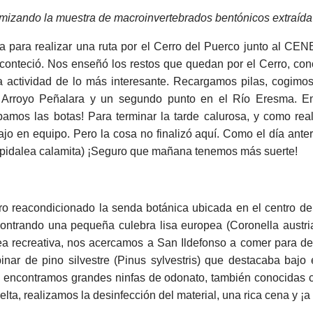
mizando la muestra de macroinvertebrados bentónicos extraída
ra realizar una ruta por el Cerro del Puerco junto al CENEA
 aconteció. Nos enseñó los restos que quedan por el Cerro, c
a actividad de lo más interesante. Recargamos pilas, cogimo
 Arroyo Peñalara y un segundo punto en el Río Eresma. En 
pamos las botas! Para terminar la tarde calurosa, y como re
ajo en equipo. Pero la cosa no finalizó aquí. Como el día ante
Epidalea calamita) ¡Seguro que mañana tenemos más suerte!
o reacondicionado la senda botánica ubicada en el centro de
contrando una pequeña culebra lisa europea (Coronella austri
ea recreativa, nos acercamos a San Ildefonso a comer para 
pinar de pino silvestre (Pinus sylvestris) que destacaba bajo e
os, encontramos grandes ninfas de odonato, también conocidas
elta, realizamos la desinfección del material, una rica cena y ¡a