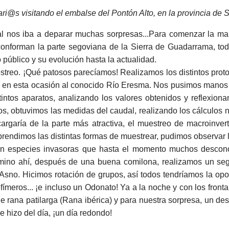
ari@s visitando el embalse del Pontón Alto, en la provincia de 
l nos iba a deparar muchas sorpresas...Para comenzar la ma
conforman la parte segoviana de la Sierra de Guadarrama, t
o público y su evolución hasta la actualidad.
streo. ¡Qué patosos parecíamos! Realizamos los distintos prot
, en esta ocasión al conocido Río Eresma. Nos pusimos manos a
stintos aparatos, analizando los valores obtenidos y reflexio
s, obtuvimos las medidas del caudal, realizando los cálculos ne
cargaría de la parte más atractiva, el muestreo de macroinve
prendimos las distintas formas de muestrear, pudimos observar
on especies invasoras que hasta el momento muchos descon
termino ahí, después de una buena comilona, realizamos un se
Asno. Hicimos rotación de grupos, así todos tendríamos la opo
ímeros... ¡e incluso un Odonato! Ya a la noche y con los fron
 rana patilarga (Rana ibérica) y para nuestra sorpresa, un d
e hizo del día, ¡un día redondo!