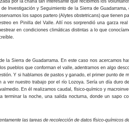
da por la charla tan interesante que recibimos los voluntarios 
o de Investigación y Seguimiento de la Sierra de Guadarrama,
servamos los sapos partero (Alytes obstetricans) que tienen pa
streo en Pinilla del Valle. Allí nos sorprendió una garza re
strear en condiciones climáticas distintas a lo que conocía
reíble.
la Sierra de Guadarrama. En este caso nos acercamos hasta 
 los pueblos que conforman el valle, adentrarnos en algo desc
estión. Y si hablamos de pastos y ganado, el primer punto de m
n a ver nuestro trabajo por el río Lozoya. Sería un día duro
avalmedio. En él realizamos caudal, físico-químico y macroinv
a terminar la noche, una salida nocturna, donde un sapo co
entamente las tareas de recolección de datos físico-químicos d