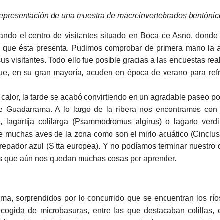
epresentación de una muestra de macroinvertebrados bentónic
o el centro de visitantes situado en Boca de Asno, donde 
 que ésta presenta. Pudimos comprobar de primera mano la af
 visitantes. Todo ello fue posible gracias a las encuestas real
s que, en su gran mayoría, acuden en época de verano para re
calor, la tarde se acabó convirtiendo en un agradable paseo po
 de Guadarrama. A lo largo de la ribera nos encontramos con 
, lagartija colilarga (Psammodromus algirus) o lagarto verd
e muchas aves de la zona como son el mirlo acuático (Cinclus c
trepador azul (Sitta europea). Y no podíamos terminar nuestro
as que aún nos quedan muchas cosas por aprender.
, sorprendidos por lo concurrido que se encuentran los ríos
cogida de microbasuras, entre las que destacaban colillas, en