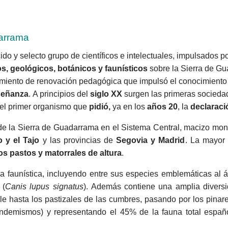
darrama
ido y selecto grupo de científicos e intelectuales, impulsados p
s, geológicos, botánicos y faunísticos
sobre la Sierra de Gua
imie
nto de renovación pedagógica que impulsó el conocimiento
nseñanza
.
A principios del
siglo XX
surgen las primeras socieda
el primer organismo que
pidió,
ya en los
años 20
, la
declaraci
e la Sierra de Guadarrama en el Sistema Central, macizo mon
 y el Tajo
y las provincias de
Segovia y Madrid
. La mayor 
os pastos y matorrales de altura
.
 faunística, incluyendo entre sus especies emblemáticas al ág
 (
Canis lupus signatus
).
Además contiene una amplia diversi
lle hasta los pastizales de las cumbres, pasando por los pina
demismos) y representando el 45% de la fauna total español