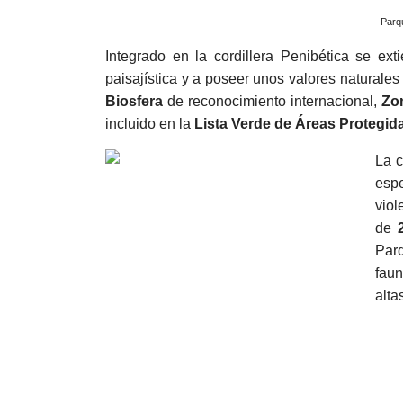
Parq
Integrado en la cordillera Penibética se e
paisajística y a poseer unos valores naturales
Biosfera
de reconocimiento internacional,
Zon
incluido en la
Lista Verde de Áreas Protegid
La c
espe
viol
de
Parq
faun
alta