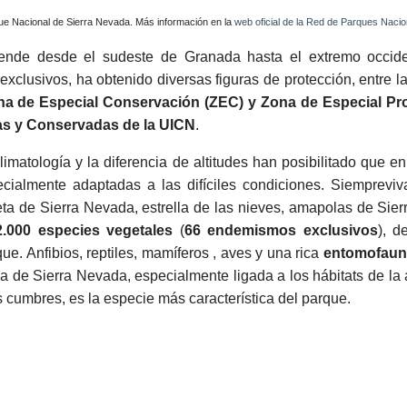
ue Nacional de Sierra Nevada. Más información en la
web oficial de la Red de Parques Nacio
xtiende desde el sudeste de Granada hasta el extremo occid
 exclusivos, ha obtenido diversas figuras de protección, entre 
a de Especial Conservación (ZEC) y Zona de Especial Pro
as y Conservadas de la UICN
.
limatología y la diferencia de altitudes han posibilitado que e
cialmente adaptadas a las difíciles condiciones. Siemprevivas
eta de Sierra Nevada, estrella de las nieves, amapolas de Sie
2.000 especies vegetales
(
66 endemismos exclusivos
), d
ue. Anfibios, reptiles, mamíferos , aves y una rica
entomofaun
a de Sierra Nevada, especialmente ligada a los hábitats de la 
s cumbres, es la especie más característica del parque.