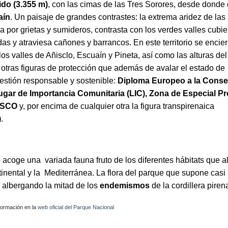
do (3.355 m)
, con las cimas de las Tres Sorores, desde donde
aín
. Un paisaje de grandes contrastes: la extrema aridez de las
tra por grietas y sumideros, contrasta con los verdes valles cubie
 y atraviesa cañones y barrancos. En este territorio se encier
los valles de Añisclo, Escuaín y Pineta, así como las alturas de
otras figuras de protección que además de avalar el estado de
estión responsable y sostenible:
Diploma Europeo a la Conse
gar de Importancia Comunitaria (LIC), Zona de Especial P
NESCO
y, por encima de cualquier otra la figura transpirenaica
)
.
o
acoge
una variada fauna fruto de los diferentes hábitats que a
tinental y la Mediterránea. La flora del parque
que supone casi
 albergando la mitad de los
endemismos
de la cordillera piren
formación en la
web oficial del Parque Nacional