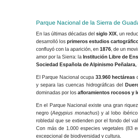
Parque Nacional de la Sierra de Gua
En las últimas décadas del
siglo XIX
, un reduc
desarrolló los
primeros estudios cartográfico
confluyó con la aparición, en
1876
, de un mov
amor por la Sierra: la
Institución Libre de E
Sociedad Española de Alpinismo Peñalara,
El Parque Nacional ocupa
33.960 hectáreas
d
y separa las cuencas hidrográficas del
Duero
dominadas por los
afloramientos rocosos y l
En el Parque Nacional existe una gran riqueza
negro (
Aegypius monachus
) y al lobo ibérico
robledal que se extienden por el fondo del va
Con más de 1.000 especies vegetales (83 en
excepcional de biodiversidad y cultura.