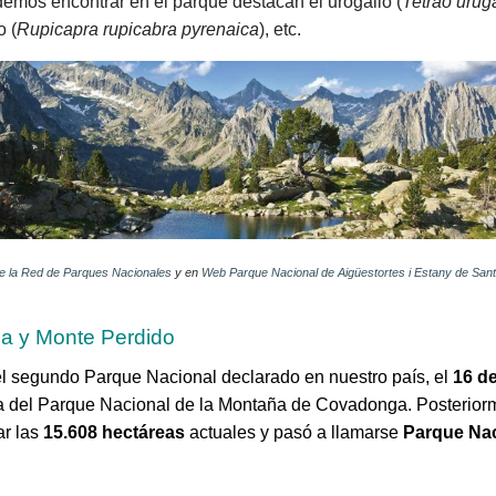
mos encontrar en el parque destacan el urogallo (
Tetrao urug
o (
Rupicapra rupicabra pyrenaica
), etc.
de la Red de Parques Nacionales
y en
Web Parque Nacional de Aigüestortes i Estany de Sant 
sa y Monte Perdido
el segundo Parque Nacional declarado en nuestro país, el
16 d
a del Parque Nacional de la Montaña de Covadonga. Posterior
ar las
15.608 hectáreas
actuales y pasó a llamarse
Parque Nac