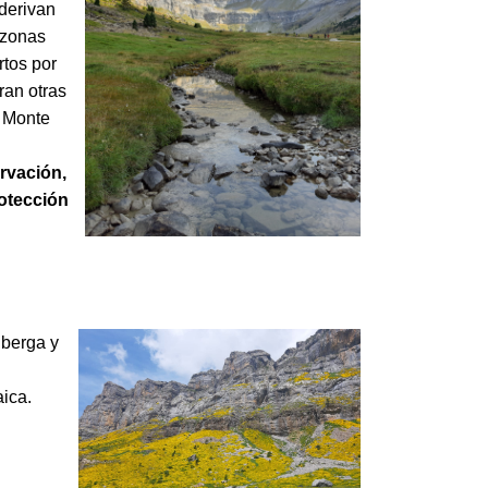
 derivan
 zonas
rtos por
ran otras
l Monte
rvación,
rotección
lberga y
aica.