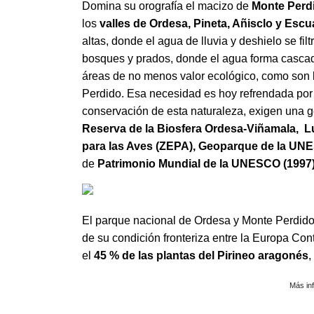
Domina su orografía el macizo de
Monte Perdi
los
valles de Ordesa, Pineta, Añisclo y Escu
altas, donde el agua de lluvia y deshielo se fil
bosques y prados, donde el agua forma cascadas
áreas de no menos valor ecológico, co
mo so
n 
Perdido.
Esa necesidad es hoy refrendada por 
conservación de esta naturaleza, exigen una g
Reserva de la Biosfera Ordesa-Viñamala, Lu
para las Aves (ZEPA), Geoparque de la U
de
Patrimonio Mundial de la UNESCO (1997
El parque nacional de Ordesa y
Monte Perdid
de su condición fronteriza entre la Europa Con
el
45 % de las plantas del Pirineo aragonés
,
Más in