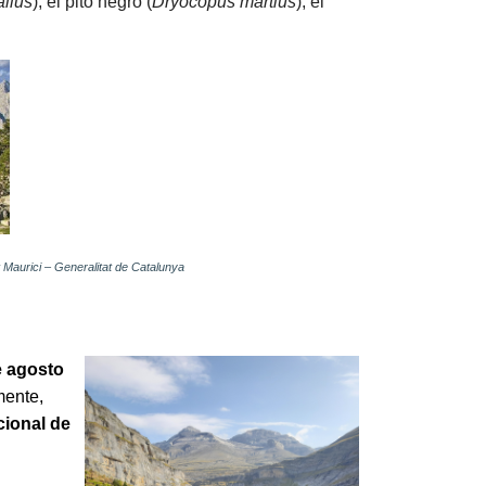
allus
), el pito negro (
Dryocopus martius
), el
Maurici – Generalitat de Catalunya
e agosto
mente,
ional de