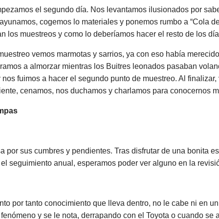
mpezamos el segundo día. Nos levantamos ilusionados por sa
ayunamos, cogemos lo materiales y ponemos rumbo a “Cola de C
an los muestreos y como lo deberíamos hacer el resto de los día
muestreo vemos marmotas y sarrios, ya con eso había merecido
paramos a almorzar mientras los Buitres leonados pasaban vola
s fuimos a hacer el segundo punto de muestreo. Al finalizar, v
guiente, cenamos, nos duchamos y charlamos para conocernos mej
ampas
a por sus cumbres y pendientes. Tras disfrutar de una bonita
an el seguimiento anual, esperamos poder ver alguno en la revis
por tanto conocimiento que lleva dentro, no le cabe ni en un 
n fenómeno y se le nota, derrapando con el Toyota o cuando se al