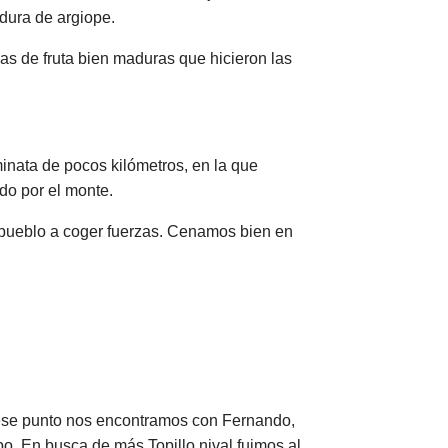
adura de argiope.
s de fruta bien maduras que hicieron las
inata de pocos kilómetros, en la que
do por el monte.
el pueblo a coger fuerzas. Cenamos bien en
 ese punto nos encontramos con Fernando,
o. En busca de más Topillo nival fuimos al