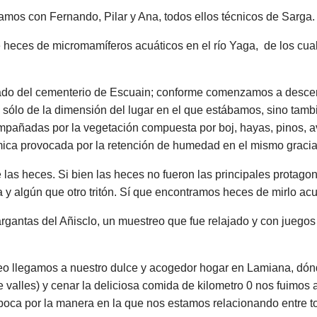
os con Fernando, Pilar y Ana, todos ellos técnicos de Sarga.
de heces de micromamíferos acuáticos en el río Yaga, de los c
lado del cementerio de Escuain; conforme comenzamos a desce
sólo de la dimensión del lugar en el que estábamos, sino tamb
pañadas por la vegetación compuesta por boj, hayas, pinos, ave
mica provocada por la retención de humedad en el mismo gracias
s heces. Si bien las heces no fueron las principales protagoni
 y algún que otro tritón. Sí que encontramos heces de mirlo acuá
argantas del Añisclo, un muestreo que fue relajado y con juego
 llegamos a nuestro dulce y acogedor hogar en Lamiana, dónde t
valles) y cenar la deliciosa comida de kilometro 0 nos fuimos a
boca por la manera en la que nos estamos relacionando entre t