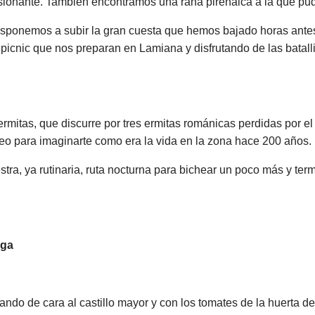
resionante. También encontramos una rana pirenaica a la que pud
s disponemos a subir la gran cuesta que hemos bajado horas ant
 picnic que nos preparan en Lamiana y disfrutando de las batal
 ermitas, que discurre por tres ermitas románicas perdidas por e
eo para imaginarte como era la vida en la zona hace 200 años.
a, ya rutinaria, ruta nocturna para bichear un poco más y termi
aga
o de cara al castillo mayor y con los tomates de la huerta 