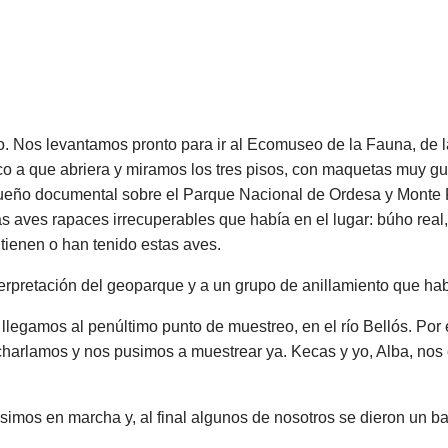
cho. Nos levantamos pronto para ir al Ecomuseo de la Fauna, de
 que abriera y miramos los tres pisos, con maquetas muy guais
ueño documental sobre el Parque Nacional de Ordesa y Monte Pe
s aves rapaces irrecuperables que había en el lugar: búho real
 tienen o han tenido estas aves.
interpretación del geoparque y a un grupo de anillamiento que ha
legamos al penúltimo punto de muestreo, en el río Bellós. Por
 charlamos y nos pusimos a muestrear ya. Kecas y yo, Alba, no
usimos en marcha y, al final algunos de nosotros se dieron un b