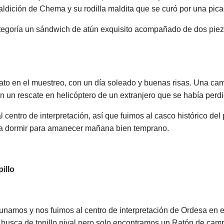
aldición de Chema y su rodilla maldita que se curó por una pic
tegoría un sándwich de atún exquisito acompañado de dos pieza
rato en el muestreo, con un día soleado y buenas risas. Una cam
 un rescate en helicóptero de un extranjero que se había perdi
al centro de interpretación, así que fuimos al casco histórico d
s a dormir para amanecer mañana bien temprano.
pillo
namos y nos fuimos al centro de interpretación de Ordesa en
 busca de topillo nival pero solo encontramos un Ratón de camp