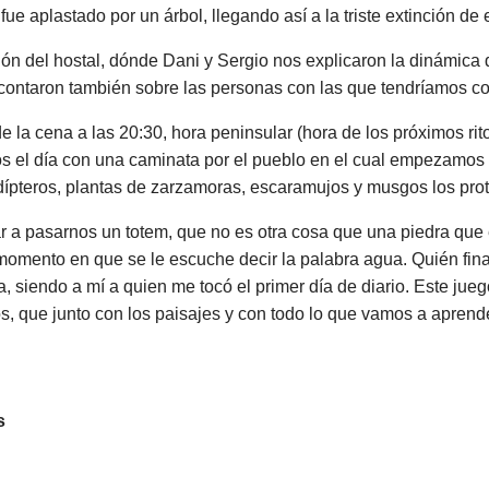
ue aplastado por un árbol, llegando así a la triste extinción de 
n del hostal, dónde Dani y Sergio nos explicaron la dinámica de
ontaron también sobre las personas con las que tendríamos con
e la cena a las 20:30, hora peninsular (hora de los próximos rit
s el día con una caminata por el pueblo en el cual empezamos a
de dípteros, plantas de zarzamoras, escaramujos y musgos los pro
gar a pasarnos un totem, que no es otra cosa que una piedra qu
 momento en que se le escuche decir la palabra agua. Quién fi
ía, siendo a mí a quien me tocó el primer día de diario. Este jue
os, que junto con los paisajes y con todo lo que vamos a aprend
s