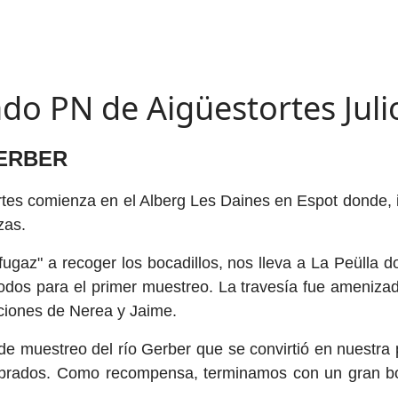
ado PN de Aigüestortes Jul
GERBER
rtes comienza en el Alberg Les Daines en Espot donde, 
zas.
"fugaz" a recoger los bocadillos, nos lleva a La Peülla
todos para el primer muestreo. La travesía fue ameniza
aciones de Nerea y Jaime.
de muestreo del río Gerber que se convirtió en nuestra 
tebrados. Como recompensa, terminamos con un gran bo