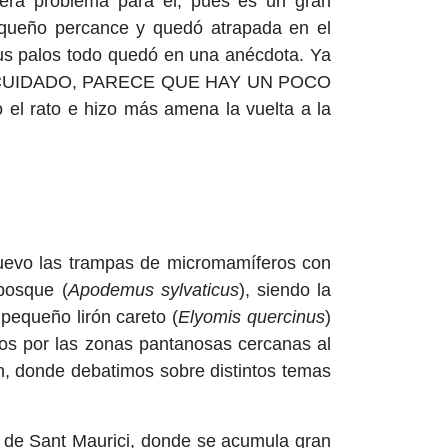
era problema para él, pues es un gran
pequeño percance y quedó atrapada en el
us palos todo quedó en una anécdota. Ya
epetir: CUIDADO, PARECE QUE HAY UN POCO
l rato e hizo más amena la vuelta a la
evo las trampas de micromamíferos con
bosque (
Apodemus sylvaticus
), siendo la
pequeño lirón careto (
Elyomis quercinus
)
os por las zonas pantanosas cercanas al
, donde debatimos sobre distintos temas
y de Sant Maurici, donde se acumula gran