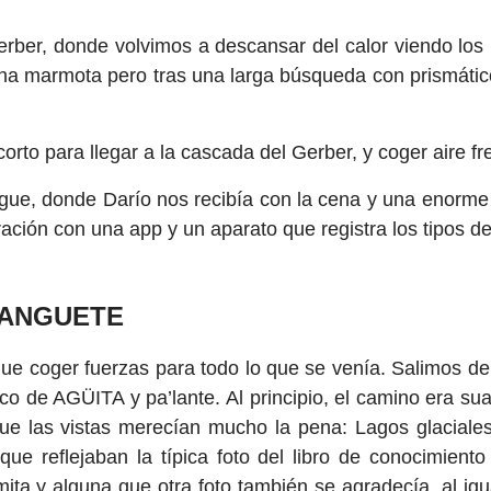
erber, donde volvimos a descansar del calor viendo los 
na marmota pero tras una larga búsqueda con prismátic
corto para llegar a la cascada del Gerber, y coger aire fr
ergue, donde Darío nos recibía con la cena y una enorme
ción con una app y un aparato que registra los tipos d
 FANGUETE
que coger fuerzas para todo lo que se venía. Salimos de
co de AGÜITA y pa’lante. Al principio, el camino era s
e las vistas merecían mucho la pena: Lagos glaciales
, que reflejaban la típica foto del libro de conocimie
emita y alguna que otra foto también se agradecía, al ig