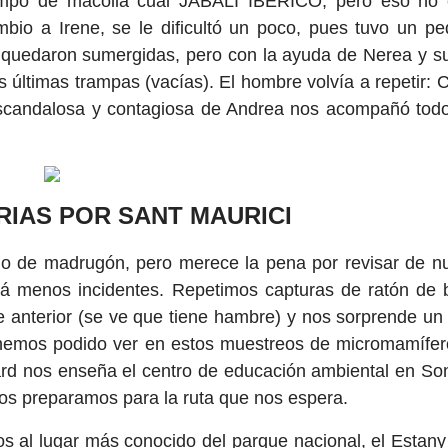
mpo de macolla cual JABALÍ IBÉRICO, pero eso no 
ambio a Irene, se le dificultó un poco, pues tuvo un 
 quedaron sumergidas, pero con la ayuda de Nerea y s
 las últimas trampas (vacías). El hombre volvía a r
andalosa y contagiosa de Andrea nos acompañó todo e
RIAS POR SANT MAURICI
de madrugón, pero merece la pena por revisar de nu
rá menos incidentes. Repetimos capturas de ratón de 
e anterior (se ve que tiene hambre) y nos sorprende un 
hemos podido ver en estos muestreos de micromamífer
rd nos enseña el centro de educación ambiental en Son
nos preparamos para la ruta que nos espera.
os al lugar más conocido del parque nacional, el Estan