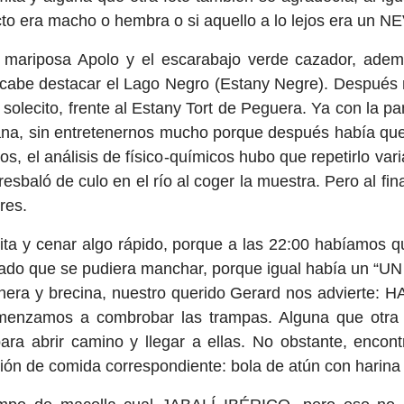
cto era macho o hembra o si aquello a lo lejos era un 
mariposa Apolo y el escarabajo verde cazador, además
 cabe destacar el Lago Negro (Estany Negre). Después
solecito, frente al Estany Tort de Peguera. Ya con la p
ana, sin entretenernos mucho porque después había qu
os, el análisis de físico-químicos hubo que repetirlo v
resbaló de culo en el río al coger la muestra. Pero al f
res.
ita y cenar algo rápido, porque a las 22:00 habíamos 
calzado que se pudiera manchar, porque igual había un
donera y brecina, nuestro querido Gerard nos adviert
omenzamos a combrobar las trampas. Alguna que otra 
abrir camino y llegar a ellas. No obstante, encontr
ión de comida correspondiente: bola de atún con harina