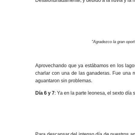
Desafortunadamente, y debido a la lluvia y la 
"Agradezco la gran opor
Aprovechando que ya estábamos en los lagos,
charlar con una de las ganaderas. Fue una ru
aguantaron sin problemas.
Día 6 y 7
: Ya en la parte leonesa, el sexto día
Para descansar del intenso día de nuestros ant