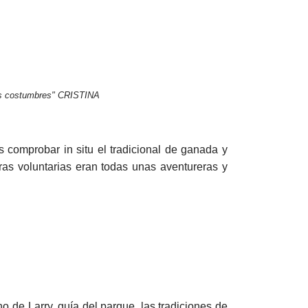
sus costumbres" CRISTINA
comprobar in situ el tradicional de ganada y
ras voluntarias eran todas unas aventureras y
o de Larry, guía del parque, las tradiciones de