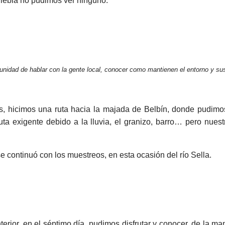
niebla no pudimos ver ninguno.
tunidad de hablar con la gente local, conocer como mantienen el entorno y 
 hicimos una ruta hacia la majada de Belbín, donde pudimos 
ta exigente debido a la lluvia, el granizo, barro… pero nuest
 se continuó con los muestreos, en esta ocasión del río Sella.
erior, en el séptimo día, pudimos disfrutar y conocer, de la man